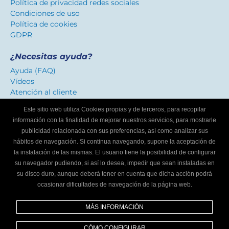
Política de privacidad redes sociales
Condiciones de uso
Política de cookies
GDPR
¿Necesitas ayuda?
Ayuda (FAQ)
Vídeos
Atención al cliente
Este sitio web utiliza Cookies propias y de terceros, para recopilar
Certificado de confianza
información con la finalidad de mejorar nuestros servicios, para mostrarle
Distinguimos los talleres que ofrecen un servicio
publicidad relacionada con sus preferencias, así como analizar sus
adaptado a internautas.
hábitos de navegación. Si continua navegando, supone la aceptación de
la instalación de las mismas. El usuario tiene la posibilidad de configurar
su navegador pudiendo, si así lo desea, impedir que sean instaladas en
¿Eres un taller mecánico?
su disco duro, aunque deberá tener en cuenta que dicha acción podrá
ocasionar dificultades de navegación de la página web.
Escríbenos y te informaremos cómo formar parte de
Localizador de talleres.
MÁS INFORMACIÓN
Infórmate
CÓMO CONFIGURAR