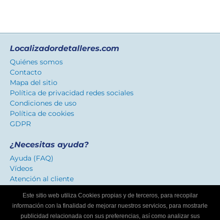
Localizadordetalleres.com
Quiénes somos
Contacto
Mapa del sitio
Política de privacidad redes sociales
Condiciones de uso
Política de cookies
GDPR
¿Necesitas ayuda?
Ayuda (FAQ)
Vídeos
Atención al cliente
Este sitio web utiliza Cookies propias y de terceros, para recopilar
Certificado de confianza
información con la finalidad de mejorar nuestros servicios, para mostrarle
Distinguimos los talleres que ofrecen un servicio
publicidad relacionada con sus preferencias, así como analizar sus