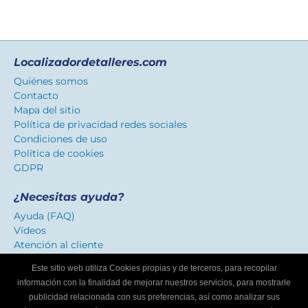
Localizadordetalleres.com
Quiénes somos
Contacto
Mapa del sitio
Política de privacidad redes sociales
Condiciones de uso
Política de cookies
GDPR
¿Necesitas ayuda?
Ayuda (FAQ)
Vídeos
Atención al cliente
Este sitio web utiliza Cookies propias y de terceros, para recopilar
Certificado de confianza
información con la finalidad de mejorar nuestros servicios, para mostrarle
Distinguimos los talleres que ofrecen un servicio
publicidad relacionada con sus preferencias, así como analizar sus
adaptado a internautas.