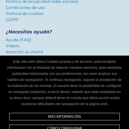
Política de privacidad redes sociales
Condiciones de uso
Política de cookies
GDPR
¿Necesitas ayuda?
Ayuda (FAQ)
Vídeos
Atención al cliente
Este sitio web utiliza Cookies propias y de terceros, para recopilar
Certificado de confianza
información con la finalidad de mejorar nuestros servicios, para mostrarle
Distinguimos los talleres que ofrecen un servicio
publicidad relacionada con sus preferencias, así como analizar sus
adaptado a internautas.
hábitos de navegación. Si continua navegando, supone la aceptación de
la instalación de las mismas. El usuario tiene la posibilidad de configurar
su navegador pudiendo, si así lo desea, impedir que sean instaladas en
¿Eres un taller mecánico?
su disco duro, aunque deberá tener en cuenta que dicha acción podrá
ocasionar dificultades de navegación de la página web.
Escríbenos y te informaremos cómo formar parte de
Localizador de talleres.
MÁS INFORMACIÓN
Infórmate
CÓMO CONFIGURAR