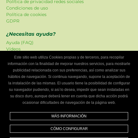
Política de privacidad redes sociales
Condiciones de uso
Política de cookies
GDPR
¿Necesitas ayuda?
Ayuda (FAQ)
Vídeos
Atención al cliente
Este sitio web utiliza Cookies propias y de terceros, para recopilar
información con la finalidad de mejorar nuestros servicios, para mostrarle
Oferta Localizadordetalleres
publicidad relacionada con sus preferencias, así como analizar sus
Las promociones han sido creadas en exclusiva para
hábitos de navegación. Si continua navegando, supone la aceptación de
nuestra plataforma.
la instalación de las mismas. El usuario tiene la posibilidad de configurar
su navegador pudiendo, si así lo desea, impedir que sean instaladas en
¿Eres un taller mecánico?
su disco duro, aunque deberá tener en cuenta que dicha acción podrá
ocasionar dificultades de navegación de la página web.
Escríbenos y te informaremos cómo formar parte de
Localizador de talleres.
MÁS INFORMACIÓN
Infórmate
CÓMO CONFIGURAR