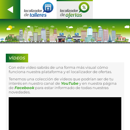
VÍDEOS
Con este vídeo sabrás de una forma más visual cómo
funciona nuestra plataforma y el localizador de ofertas.
Tenemos una colección de vídeos que podrían ser de tu
interés en nuestro canal de
YouTube
y en nuestra página
de
Facebook
para estar informado de todas nuestras
novedades.