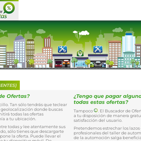
ENTES)
de Ofertas?
¿Tengo que pagar alguna
todas estas ofertas?
illo. Tan sólo tendrás que teclear
la geolocalización donde buscas
Tampoco
. El Buscador de Of
mitirá todas las ofertas
a tu disposición de manera gratui
ía a tu ubicación.
satisfacción del usuario.
entre todas y lee atentamente sus
Pretendemos estrechar los lazos e
grado, sólo tienes que descargarte
profesionales del taller de auto
opone la oferta. Puede llevar el
de la automoción salga benefici
e tu dispositivo móvil. De