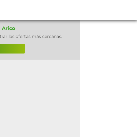
Arico
s
rar las ofertas más cercanas.