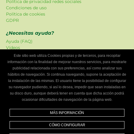
Política de privacidad redes sociales
Condiciones de uso
Política de cookies
GDPR
¿Necesitas ayuda?
Ayuda (FAQ)
Vídeos
Atención al cliente
Este sitio web utiliza Cookies propias y de terceros, para recopilar
información con la finalidad de mejorar nuestros servicios, para mostrarle
Oferta Localizadordetalleres
publicidad relacionada con sus preferencias, así como analizar sus
Las promociones han sido creadas en exclusiva para
hábitos de navegación. Si continua navegando, supone la aceptación de
nuestra plataforma.
la instalación de las mismas. El usuario tiene la posibilidad de configurar
su navegador pudiendo, si así lo desea, impedir que sean instaladas en
¿Eres un taller mecánico?
su disco duro, aunque deberá tener en cuenta que dicha acción podrá
ocasionar dificultades de navegación de la página web.
Escríbenos y te informaremos cómo formar parte de
Localizador de talleres.
MÁS INFORMACIÓN
Infórmate
CÓMO CONFIGURAR