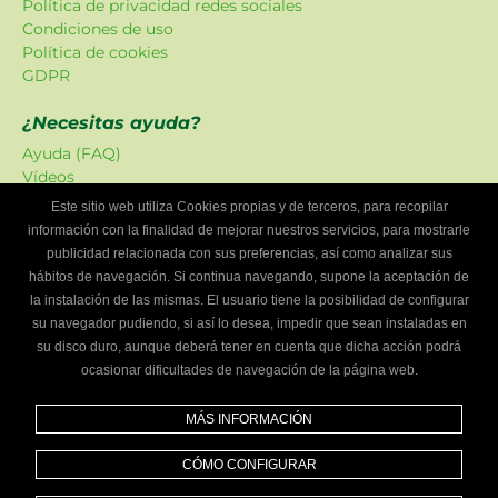
Política de privacidad redes sociales
Condiciones de uso
Política de cookies
GDPR
¿Necesitas ayuda?
Ayuda (FAQ)
Vídeos
Atención al cliente
Este sitio web utiliza Cookies propias y de terceros, para recopilar
información con la finalidad de mejorar nuestros servicios, para mostrarle
Oferta Localizadordetalleres
publicidad relacionada con sus preferencias, así como analizar sus
Las promociones han sido creadas en exclusiva para
hábitos de navegación. Si continua navegando, supone la aceptación de
nuestra plataforma.
la instalación de las mismas. El usuario tiene la posibilidad de configurar
su navegador pudiendo, si así lo desea, impedir que sean instaladas en
¿Eres un taller mecánico?
su disco duro, aunque deberá tener en cuenta que dicha acción podrá
ocasionar dificultades de navegación de la página web.
Escríbenos y te informaremos cómo formar parte de
Localizador de talleres.
MÁS INFORMACIÓN
Infórmate
CÓMO CONFIGURAR