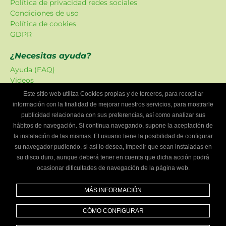
Política de privacidad redes sociales
Condiciones de uso
Política de cookies
GDPR
¿Necesitas ayuda?
Ayuda (FAQ)
Vídeos
Atención al cliente
Este sitio web utiliza Cookies propias y de terceros, para recopilar
información con la finalidad de mejorar nuestros servicios, para mostrarle
Oferta Localizadordetalleres
publicidad relacionada con sus preferencias, así como analizar sus
Las promociones han sido creadas en exclusiva para
hábitos de navegación. Si continua navegando, supone la aceptación de
nuestra plataforma.
la instalación de las mismas. El usuario tiene la posibilidad de configurar
su navegador pudiendo, si así lo desea, impedir que sean instaladas en
¿Eres un taller mecánico?
su disco duro, aunque deberá tener en cuenta que dicha acción podrá
ocasionar dificultades de navegación de la página web.
Escríbenos y te informaremos cómo formar parte de
Localizador de talleres.
MÁS INFORMACIÓN
Infórmate
CÓMO CONFIGURAR