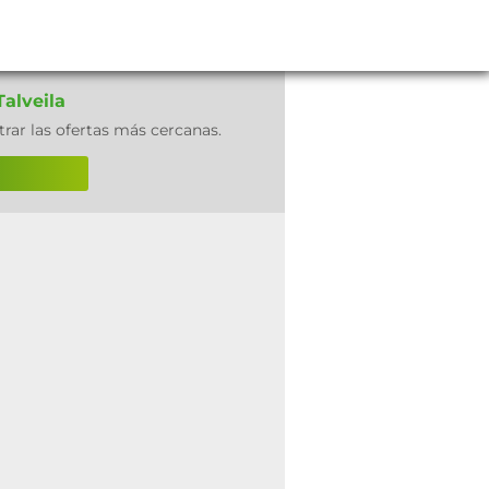
alveila
rar las ofertas más cercanas.