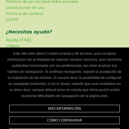
Política de privacidad redes sociales
Condiciones de uso
Política de cookies
GDPR
¿Necesitas ayuda?
Ayuda (FAQ)
Vídeos
Atención al cliente
Este sitio web utiliza Cookies propias y de terceros, para recopilar
información con la finalidad de mejorar nuestros servicios, para mostrarle
Oferta Localizadordetalleres
publicidad relacionada con sus preferencias, así como analizar sus
Las promociones han sido creadas en exclusiva para
hábitos de navegación. Si continua navegando, supone la aceptación de
nuestra plataforma.
la instalación de las mismas. El usuario tiene la posibilidad de configurar
su navegador pudiendo, si así lo desea, impedir que sean instaladas en
¿Eres un taller mecánico?
su disco duro, aunque deberá tener en cuenta que dicha acción podrá
ocasionar dificultades de navegación de la página web.
Escríbenos y te informaremos cómo formar parte de
Localizador de talleres.
MÁS INFORMACIÓN
Infórmate
CÓMO CONFIGURAR