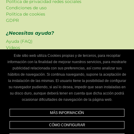
Política de privacidad redes sociales
Condiciones de uso
Política de cookies
GDPR
¿Necesitas ayuda?
Ayuda (FAQ)
Vídeos
Atención al cliente
Este sitio web utiliza Cookies propias y de terceros, para recopilar
información con la finalidad de mejorar nuestros servicios, para mostrarle
Oferta Localizadordetalleres
publicidad relacionada con sus preferencias, así como analizar sus
Las promociones han sido creadas en exclusiva para
hábitos de navegación. Si continua navegando, supone la aceptación de
nuestra plataforma.
la instalación de las mismas. El usuario tiene la posibilidad de configurar
su navegador pudiendo, si así lo desea, impedir que sean instaladas en
¿Eres un taller mecánico?
su disco duro, aunque deberá tener en cuenta que dicha acción podrá
ocasionar dificultades de navegación de la página web.
Escríbenos y te informaremos cómo formar parte de
Localizador de talleres.
MÁS INFORMACIÓN
Infórmate
CÓMO CONFIGURAR