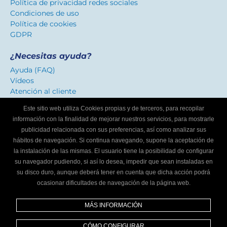
Política de privacidad redes sociales
Condiciones de uso
Política de cookies
GDPR
¿Necesitas ayuda?
Ayuda (FAQ)
Vídeos
Atención al cliente
Este sitio web utiliza Cookies propias y de terceros, para recopilar
Certificado de confianza
información con la finalidad de mejorar nuestros servicios, para mostrarle
Distinguimos los talleres que ofrecen un servicio
publicidad relacionada con sus preferencias, así como analizar sus
adaptado a internautas.
hábitos de navegación. Si continua navegando, supone la aceptación de
la instalación de las mismas. El usuario tiene la posibilidad de configurar
su navegador pudiendo, si así lo desea, impedir que sean instaladas en
¿Eres un taller mecánico?
su disco duro, aunque deberá tener en cuenta que dicha acción podrá
ocasionar dificultades de navegación de la página web.
Escríbenos y te informaremos cómo formar parte de
Localizador de talleres.
MÁS INFORMACIÓN
Infórmate
CÓMO CONFIGURAR