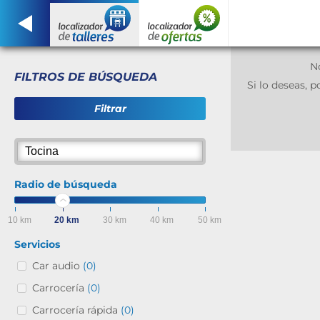
N
FILTROS DE BÚSQUEDA
Si lo deseas,
Filtrar
Radio de búsqueda
10 km
20 km
30 km
40 km
50 km
Servicios
Car audio
(0)
Carrocería
(0)
Carrocería rápida
(0)