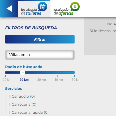
No s
FILTROS DE BÚSQUEDA
Si lo deseas,
Filtrar
Radio de búsqueda
10 km
20 km
30 km
40 km
50 km
Servicios
Car audio
(0)
Carrocería
(0)
Carrocería rápida
(0)